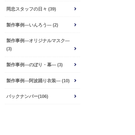
岡忠スタッフの日々 (39)
製作事例―いんろう― (2)
製作事例―オリジナルマスク―
(3)
製作事例―のぼり・幕― (3)
製作事例―阿波踊り衣装― (10)
バックナンバー(106)