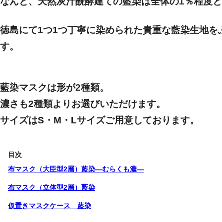
なんと、天然灰汁醗酵建ての藍染は
全体の1％
程度と
徳島にて1つ1つ丁寧に染められた貴重な藍染生地を
す。
藍染マスクは
形が2種類
。
濃さも
2種類より
お選びいただけます。
サイズは
S・M・L
サイズご用意しております。
目次
布マスク（大臣型2層）藍染―むらくも濃―
布マスク（立体型2層）藍染
仮置きマスクケース 藍染