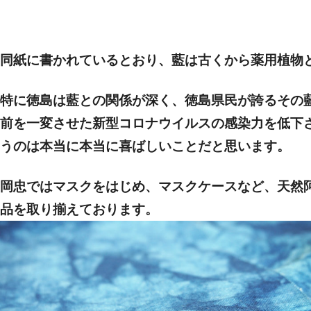
同紙に書かれているとおり、藍は古くから
薬用植物
特に徳島は藍との関係が深く、徳島県民が誇るその
前を一変させた新型コロナウイルスの
感染力を低下
うのは本当に本当に喜ばしいことだと思います。
岡忠では
マスク
をはじめ、
マスクケース
など、
天然
品を取り揃えております。