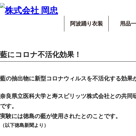
阿波踊り衣装
用品
藍にコロナ不活化効果！
藍の抽出物に新型コロナウィルスを
不活化する効果
奈良県立医科大学
と
寿スピリッツ株式会社
との共同
です。
実験には
徳島の藍
が使用されたとのことです。
（以下徳島新聞より）