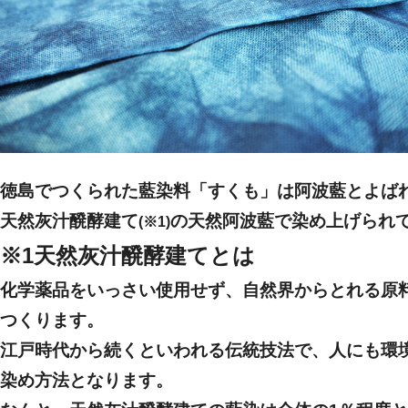
徳島でつくられた藍染料「すくも」は阿波藍とよば
天然灰汁醗酵建て
の
天然阿波藍
で染め上げられ
(※1)
※1天然灰汁醗酵建てとは
化学薬品をいっさい使用せず、自然界からとれる原
つくります。
江戸時代から続くといわれる伝統技法で、人にも環
染め方法となります。